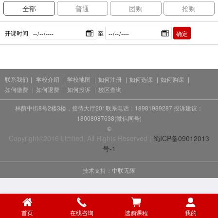
全部
普通
团购
抢购
开课时间
至
确定
联系我们
|
学校介绍
|
学校地图
|
如何注册
|
如何选课
|
如何购课
|
如何缴费
|
如何退费
|
如何投诉
|
校区查询
林荫中街8号2楼3楼，接待大厅201联系电话：18981989287 投诉建议：
18008087638(微信同号)
©
Copyright©2016 Limited, All Rights Reserved |
蜀ICP备09012013
号-1
技术支持：
中联无限
首页
在线咨询
选购课程
我的