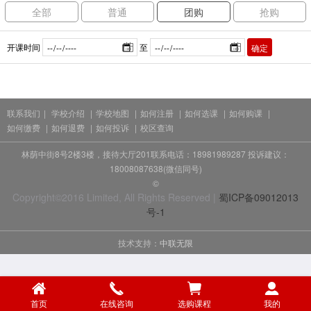
全部
普通
团购
抢购
开课时间
至
确定
联系我们
|
学校介绍
|
学校地图
|
如何注册
|
如何选课
|
如何购课
|
如何缴费
|
如何退费
|
如何投诉
|
校区查询
林荫中街8号2楼3楼，接待大厅201联系电话：18981989287 投诉建议：
18008087638(微信同号)
©
Copyright©2016 Limited, All Rights Reserved |
蜀ICP备09012013
号-1
技术支持：
中联无限
首页
在线咨询
选购课程
我的