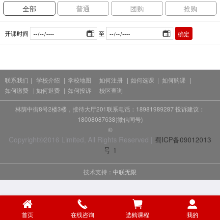
全部
普通
团购
抢购
开课时间
至
确定
联系我们
|
学校介绍
|
学校地图
|
如何注册
|
如何选课
|
如何购课
|
如何缴费
|
如何退费
|
如何投诉
|
校区查询
林荫中街8号2楼3楼，接待大厅201联系电话：18981989287 投诉建议：
18008087638(微信同号)
©
Copyright©2016 Limited, All Rights Reserved |
蜀ICP备09012013
号-1
技术支持：
中联无限
首页
在线咨询
选购课程
我的