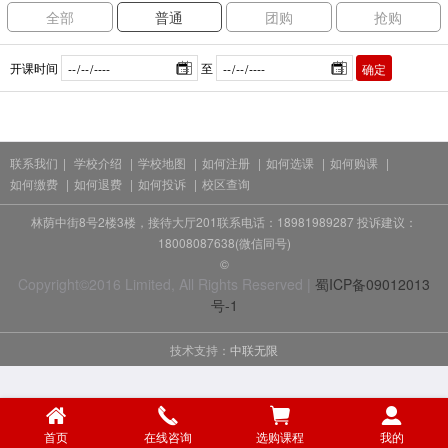
全部
普通
团购
抢购
开课时间
至
确定
联系我们
|
学校介绍
|
学校地图
|
如何注册
|
如何选课
|
如何购课
|
如何缴费
|
如何退费
|
如何投诉
|
校区查询
林荫中街8号2楼3楼，接待大厅201联系电话：18981989287 投诉建议：
18008087638(微信同号)
©
Copyright©2016 Limited, All Rights Reserved |
蜀ICP备09012013
号-1
技术支持：
中联无限
首页
在线咨询
选购课程
我的