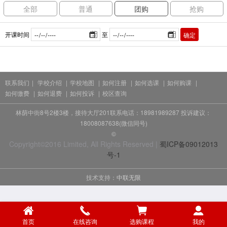
全部
普通
团购
抢购
开课时间
至
确定
联系我们
|
学校介绍
|
学校地图
|
如何注册
|
如何选课
|
如何购课
|
如何缴费
|
如何退费
|
如何投诉
|
校区查询
林荫中街8号2楼3楼，接待大厅201联系电话：18981989287 投诉建议：
18008087638(微信同号)
©
Copyright©2016 Limited, All Rights Reserved |
蜀ICP备09012013
号-1
技术支持：
中联无限
首页
在线咨询
选购课程
我的