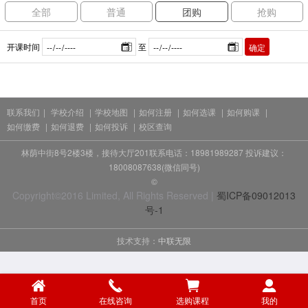
全部
普通
团购
抢购
开课时间
至
确定
联系我们
|
学校介绍
|
学校地图
|
如何注册
|
如何选课
|
如何购课
|
如何缴费
|
如何退费
|
如何投诉
|
校区查询
林荫中街8号2楼3楼，接待大厅201联系电话：18981989287 投诉建议：
18008087638(微信同号)
©
Copyright©2016 Limited, All Rights Reserved |
蜀ICP备09012013
号-1
技术支持：
中联无限
首页
在线咨询
选购课程
我的