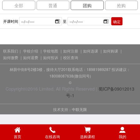
全部
普通
团购
抢购
开课时间
至
确定
联系我们
|
学校介绍
|
学校地图
|
如何注册
|
如何选课
|
如何购课
|
如何缴费
|
如何退费
|
如何投诉
|
校区查询
林荫中街8号2楼3楼，接待大厅201联系电话：18981989287 投诉建议：
18008087638(微信同号)
©
Copyright©2016 Limited, All Rights Reserved |
蜀ICP备09012013
号-1
技术支持：
中联无限
首页
在线咨询
选购课程
我的