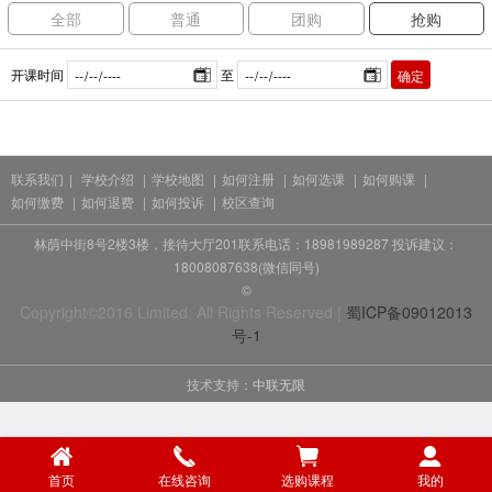
全部
普通
团购
抢购
开课时间
至
确定
联系我们
|
学校介绍
|
学校地图
|
如何注册
|
如何选课
|
如何购课
|
如何缴费
|
如何退费
|
如何投诉
|
校区查询
林荫中街8号2楼3楼，接待大厅201联系电话：18981989287 投诉建议：
18008087638(微信同号)
©
Copyright©2016 Limited, All Rights Reserved |
蜀ICP备09012013
号-1
技术支持：
中联无限
首页
在线咨询
选购课程
我的